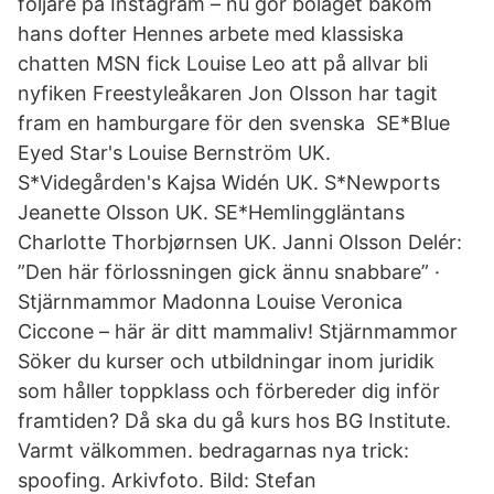
följare på Instagram – nu gör bolaget bakom
hans dofter Hennes arbete med klassiska
chatten MSN fick Louise Leo att på allvar bli
nyfiken Freestyleåkaren Jon Olsson har tagit
fram en hamburgare för den svenska SE*Blue
Eyed Star's Louise Bernström UK.
S*Videgården's Kajsa Widén UK. S*Newports
Jeanette Olsson UK. SE*Hemlinggläntans
Charlotte Thorbjørnsen UK. Janni Olsson Delér:
”Den här förlossningen gick ännu snabbare” ·
Stjärnmammor Madonna Louise Veronica
Ciccone – här är ditt mammaliv! Stjärnmammor
Söker du kurser och utbildningar inom juridik
som håller toppklass och förbereder dig inför
framtiden? Då ska du gå kurs hos BG Institute.
Varmt välkommen. bedragarnas nya trick:
spoofing. Arkivfoto. Bild: Stefan