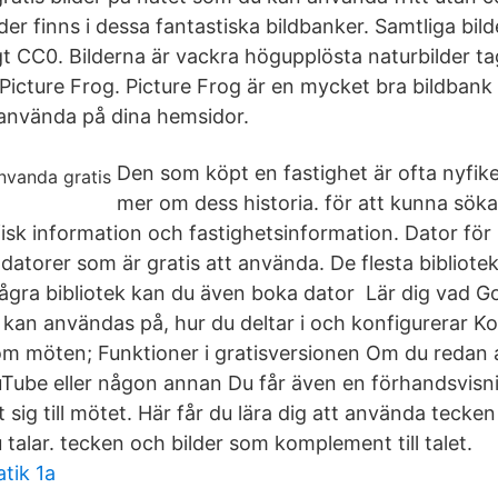
lder finns i dessa fantastiska bildbanker. Samtliga bilde
gt CC0. Bilderna är vackra högupplösta naturbilder t
Picture Frog. Picture Frog är en mycket bra bildbank 
 använda på dina hemsidor.
Den som köpt en fastighet är ofta nyfike
mer om dess historia. för att kunna söka
sk information och fastighetsinformation. Dator för
 datorer som är gratis att använda. De flesta bibliote
ågra bibliotek kan du även boka dator Lär dig vad G
t kan användas på, hur du deltar i och konfigurerar 
m möten; Funktioner i gratisversionen Om du redan 
Tube eller någon annan Du får även en förhandsvisni
t sig till mötet. Här får du lära dig att använda teck
talar. tecken och bilder som komplement till talet.
tik 1a