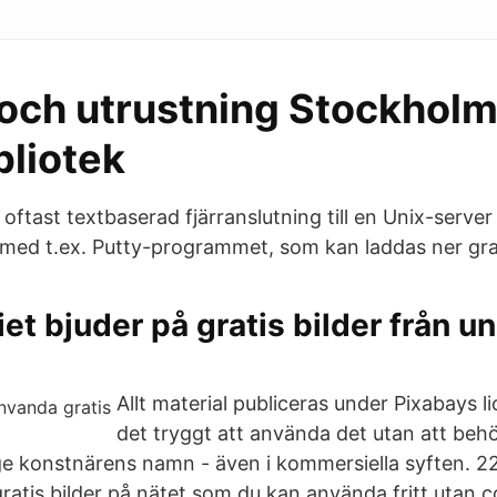
 och utrustning Stockhol
bliotek
oftast textbaserad fjärranslutning till en Unix-serve
med t.ex. Putty-programmet, som kan laddas ner grat
et bjuder på gratis bilder från un
Allt material publiceras under Pixabays li
det tryggt att använda det utan att be
ange konstnärens namn - även i kommersiella syften. 22
ratis bilder på nätet som du kan använda fritt utan c