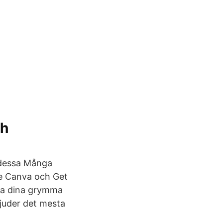
ch
n dessa Många
de Canva och Get
apa dina grymma
bjuder det mesta