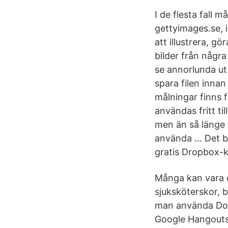
I de flesta fall 
gettyimages.se, i
att illustrera, g
bilder från någr
se annorlunda ut
spara filen inna
målningar finns 
användas fritt t
men än så länge u
använda … Det bet
gratis Dropbox-
Många kan vara o
sjuksköterskor, 
man använda Dok
Google Hangouts,