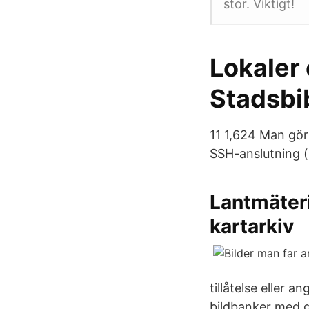
stor. Viktigt!
Lokaler
Stadsbi
11 1,624 Man gör 
SSH-anslutning (
Lantmäteri
kartarkiv
tillåtelse eller 
bildbanker med g