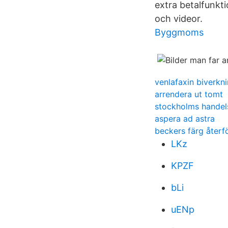
extra betalfunkt
och videor.
Byggmoms
venlafaxin biverkn
arrendera ut tomt
stockholms handel
aspera ad astra
beckers färg återf
LKz
KPZF
bLi
uENp