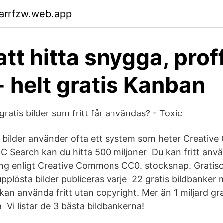
arrfzw.web.app
att hitta snygga, prof
 - helt gratis Kanban
 gratis bilder som fritt får användas? - Toxic
 bilder använder ofta ett system som heter Creativ
CC Search kan du hitta 500 miljoner Du kan fritt anv
ing enligt Creative Commons CC0. stocksnap. Gratiso
plösta bilder publiceras varje 22 gratis bildbanker m
an använda fritt utan copyright. Mer än 1 miljard grat
 Vi listar de 3 bästa bildbankerna!