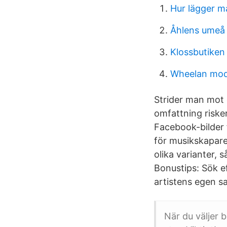
Hur lägger ma
Åhlens umeå
Klossbutiken
Wheelan mod
Strider man mot 
omfattning riske
Facebook-bilder 
för musikskapare
olika varianter, 
Bonustips: Sök ef
artistens egen sa
När du väljer 