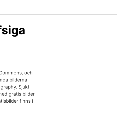
fsiga
e Commons, och
ända bilderna
graphy. Sjukt
ed gratis bilder
isbilder finns i