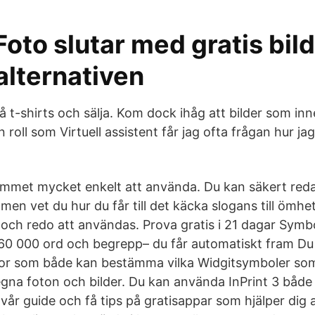
Foto slutar med gratis bi
 alternativen
å t-shirts och sälja. Kom dock ihåg att bilder som inn
roll som Virtuell assistent får jag ofta frågan hur ja
ammet mycket enkelt att använda. Du kan säkert red
men vet du hur du får till det käcka slogans till ömhe
s och redo att användas. Prova gratis i 21 dagar Sym
r 60 000 ord och begrepp– du får automatiskt fram D
stor som både kan bestämma vilka Widgitsymboler so
egna foton och bilder. Du kan använda InPrint 3 båd
vår guide och få tips på gratisappar som hjälper dig a