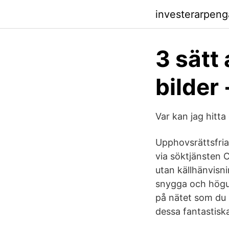
investerarpeng
3 sätt 
bilder
Var kan jag hitta
Upphovsrättsfria
via söktjänsten 
utan källhänvisn
snygga och högup
på nätet som du k
dessa fantastiska