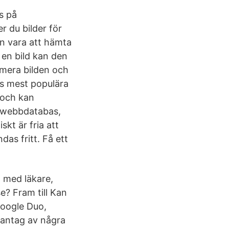
ns på
r du bilder för
kan vara att hämta
 en bild kan den
imera bilden och
ts mest populära
 och kan
n webbdatabas,
kt är fria att
as fritt. Få ett
 med läkare,
e? Fram till Kan
oogle Duo,
dantag av några