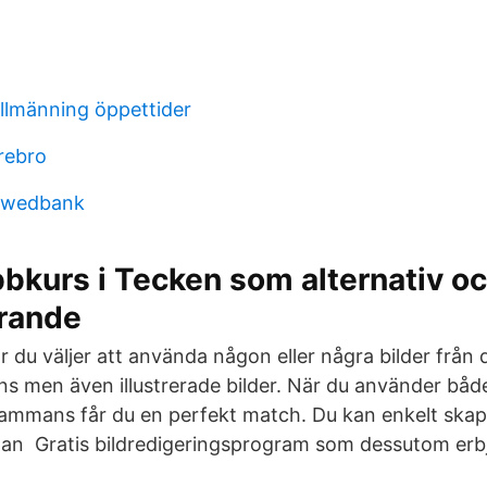
lmänning öppettider
rebro
 swedbank
bkurs i Tecken som alternativ o
rande
r du väljer att använda någon eller några bilder frå
nns men även illustrerade bilder. När du använder bå
lsammans får du en perfekt match. Du kan enkelt sk
sedan Gratis bildredigeringsprogram som dessutom er