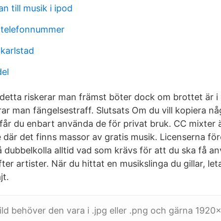
n till musik i ipod
 telefonnummer
 karlstad
el
detta riskerar man främst böter dock om brottet är i 
rar man fängelsestraff. Slutsats Om du vill kopiera 
får du enbart använda de för privat bruk. CC mixter
 där det finns massor av gratis musik. Licenserna f
så dubbelkolla alltid vad som krävs för att du ska få a
ter artister. När du hittat en musikslinga du gillar, le
jt.
bild behöver den vara i .jpg eller .png och gärna 1920