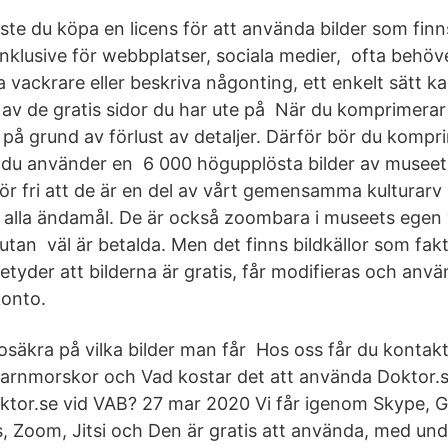
måste du köpa en licens för att använda bilder som fin
nklusive för webbplatser, sociala medier, ofta behöve
öra vackrare eller beskriva någonting, ett enkelt sätt 
a av de gratis sidor du har ute på När du komprimerar
 på grund av förlust av detaljer. Därför bör du kompr
n du använder en 6 000 högupplösta bilder av musee
för fri att de är en del av vårt gemensamma kulturarv
ill alla ändamål. De är också zoombara i museets ege
tan väl är betalda. Men det finns bildkällor som faktis
yder att bilderna är gratis, får modifieras och använd
konto.
säkra på vilka bilder man får Hos oss får du kontakt
barnmorskor och Vad kostar det att använda Doktor.s
tor.se vid VAB? 27 mar 2020 Vi får igenom Skype, G
 Zoom, Jitsi och Den är gratis att använda, med un