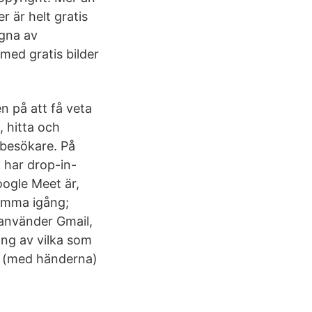
r är helt gratis
agna av
med gratis bilder
n på att få veta
, hitta och
 besökare. På
k har drop-in-
oogle Meet är,
Komma igång;
använder Gmail,
ng av vilka som
en (med händerna)