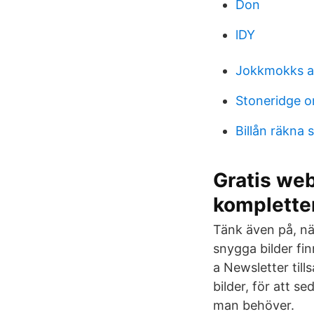
Don
lDY
Jokkmokks al
Stoneridge o
Billån räkna
Gratis web
komplette
Tänk även på, nä
snygga bilder fi
a Newsletter til
bilder, för att 
man behöver.