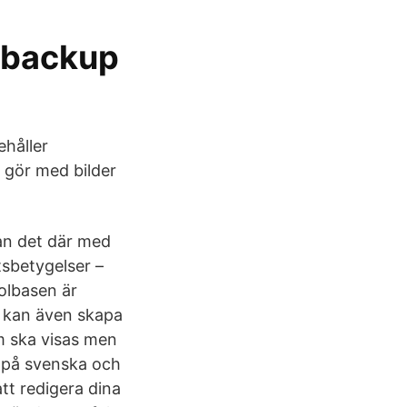
ldbackup
ehåller
g gör med bilder
an det där med
tsbetygelser –
bolbasen är
u kan även skapa
m ska visas men
e på svenska och
tt redigera dina