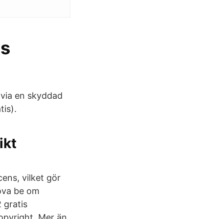
ms
r via en skyddad
is).
ikt
cens, vilket gör
höva be om
 gratis
opyright. Mer än