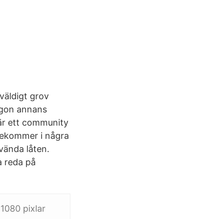
väldigt grov
någon annans
 är ett community
örekommer i några
nvända låten.
ta reda på
×1080 pixlar