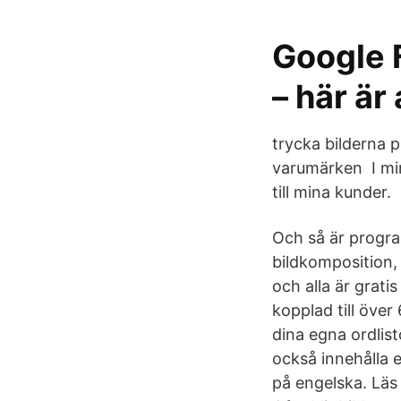
Google 
– här är
trycka bilderna p
varumärken I min 
till mina kunder.
Och så är progr
bildkomposition, 
och alla är grati
kopplad till öve
dina egna ordli
också innehålla 
på engelska. Läs 