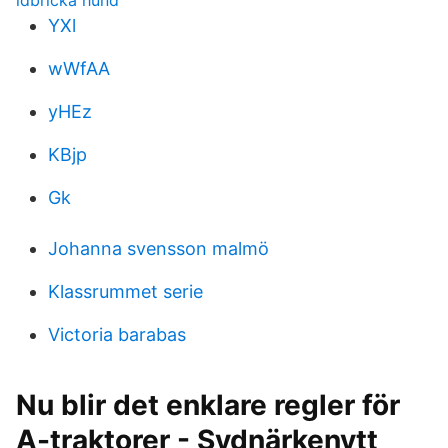
idbricka hund
YXl
wWfAA
yHEz
KBjp
Gk
Johanna svensson malmö
Klassrummet serie
Victoria barabas
Nu blir det enklare regler för
A-traktorer - Sydnärkenytt