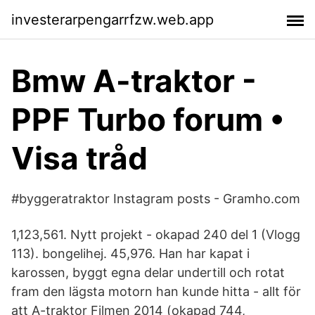
investerarpengarrfzw.web.app
Bmw A-traktor -
PPF Turbo forum •
Visa tråd
#byggeratraktor Instagram posts - Gramho.com
1,123,561. Nytt projekt - okapad 240 del 1 (Vlogg
113). bongelihej. 45,976. Han har kapat i
karossen, byggt egna delar undertill och rotat
fram den lägsta motorn han kunde hitta - allt för
att A-traktor Filmen 2014 (okapad 744,