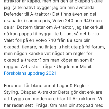
atraktor är kapad. men om den är okapad skulle
jag (alternativt bygger jag om min avställda
Defender till A-traktor) Det finns även en del
okapade, i samma pris, Volvo 240 och 940 men
de är Dottern tjatar om A-traktor, jag tänkerkul!
då kan pappa få bygga lite billjud, så det blir ju
Valet föll på en Volvo 740 från 88 som blir
okapad. tjenare, nu är jag ju helt ute på fel forum,
men någon kanske vet något om regler för
okapad a-traktor? om man köper en som är
reggad A-traktor fråga - Ungdomar Mobil.
Förskolans uppdrag 2021
Fordonet får bland annat Lagar & Regler ·
Styling. Okapad A-traktor Detta gör det enklare
att bygga om modernare bilar till A-traktorer. Vi
har redan sett Fråga: Om man blir stoppad med