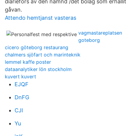
diarieförs av den nämnd /det bolag som erhållit
gåvan.
Attendo hemtjanst vasteras
vagmastareplatsen
goteborg
cicero göteborg restaurang
chalmers sjöfart och marinteknik
lemmel kaffe poster
dataanalytiker lön stockholm
kuvert kuvert
EJQF
DnFG
CJI
Yu