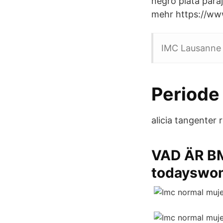
negro plata para
mehr https://www
IMC Lausanne h
Periode 
alicia tangenter r
VAD ÄR BM
todayswo