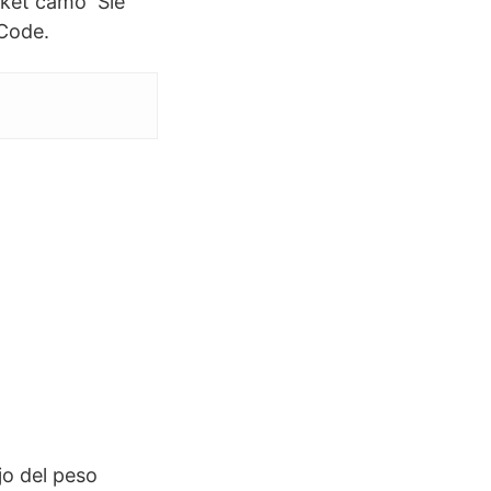
cket camo Sie
 Code.
jo del peso