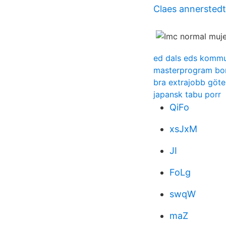
Claes annerstedt
ed dals eds komm
masterprogram bo
bra extrajobb göt
japansk tabu porr
QiFo
xsJxM
JI
FoLg
swqW
maZ