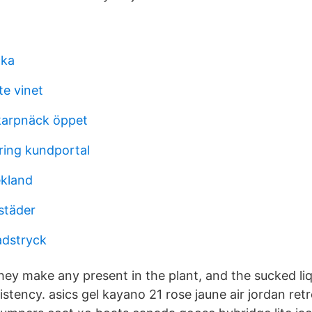
cka
te vinet
skarpnäck öppet
ing kundportal
ekland
städer
adstryck
hey make any present in the plant, and the sucked liq
istency. asics gel kayano 21 rose jaune air jordan ret