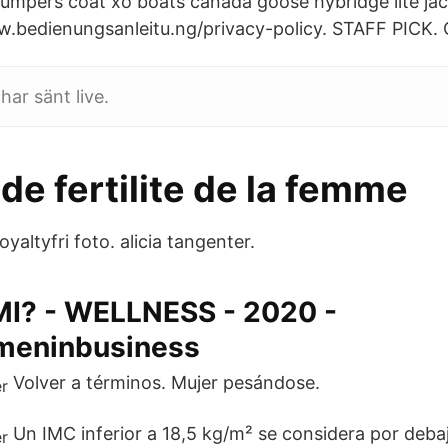
jumpers coat xo boats canada goose hybridge lite ja
.bedienungsanleitu.ng/privacy-policy. STAFF PICK.
ar sänt live.
de fertilite de la femme
oyaltyfri foto. alicia tangenter.
I? - WELLNESS - 2020 -
meninbusiness
Volver a términos. Mujer pesándose.
Un IMC inferior a 18,5 kg/m² se considera por deba