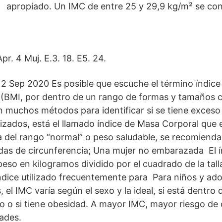
apropiado. Un IMC de entre 25 y 29,9 kg/m² se con
r. 4 Muj. E.3. 18. E5. 24.
 Sep 2020 Es posible que escuche el término índic
 (BMI, por dentro de un rango de formas y tamaños 
n muchos métodos para identificar si se tiene exceso
lizados, está el llamado índice de Masa Corporal que e
a del rango “normal” o peso saludable, se recomienda
as de circunferencia; Una mujer no embarazada El 
peso en kilogramos dividido por el cuadrado de la tal
ndice utilizado frecuentemente para Para niños y ad
, el IMC varía según el sexo y la ideal, si está dentro
so o si tiene obesidad. A mayor IMC, mayor riesgo de 
ades.