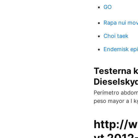
GO
Rapa nui mov
Choi taek
Endemisk ep
Testerna k
Dieselsky
Perímetro abdom
peso mayor a I 
http://