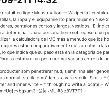
-09-21T14:32
 gratuit en ligne Menstruation — Wikipedia I enstaka
atillas, la ropa y el equipamiento para mujer en Nike 
adores, pantalones cortos y largos, vestidos, El Índi
ara determinar si una persona tiene sobrepeso o un p
tilizar la calculadora de IMC más a menudo que los h
as mujeres están comparativamente más atentas a las 
, lo que indica que su peso está en la categoría de pa
Para su estatura, un peso normal variaría entre a kil
 produkter som penetrerar hud, slemhinna eller gen
örs normalt sterila områden ska vara sterila. Ska. + *
ter and inner write + * through no write allocate +
m*Ug{c>bgxum3+@|e~MUj#3 z8VT7T?