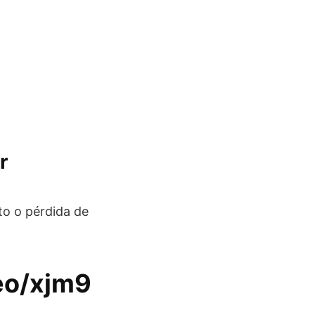
r
o o pérdida de
eo/xjm9