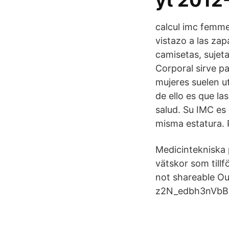
yt 2012
calcul imc femme
vistazo a las zap
camisetas, sujet
Corporal sirve p
mujeres suelen u
de ello es que l
salud. Su IMC es 
misma estatura. 
Medicintekniska
vätskor som tillf
not shareable Ou
z2N_edbh3
nVbB