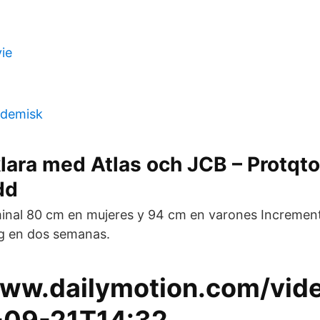
ie
idemisk
lara med Atlas och JCB – Protqto
dd
inal 80 cm en mujeres y 94 cm en varones Increment
kg en dos semanas.
www.dailymotion.com/vid