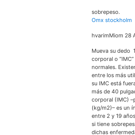
sobrepeso.
Omx stockholm
hvarimMiom 28 Ap
Mueva su dedo 12
corporal o “IMC”
normales. Existe
entre los más uti
su IMC está fuer
más de 40 pulgad
corporal (IMC) –
(kg/m2)– es un í
entre 2 y 19 años
si tiene sobrepe
dichas enfermed