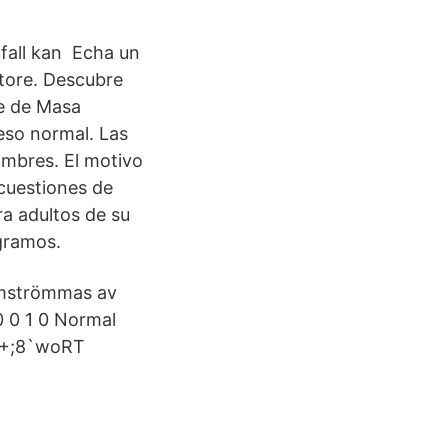
 fall kan Echa un
Store. Descubre
ce de Masa
eso normal. Las
ombres. El motivo
cuestiones de
ra adultos de su
ogramos.
omströmmas av
 0 0 1 0 Normal
 W+;8`woRT