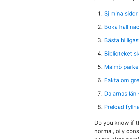
Sj mina sidor
Boka hall na
Bästa billigas
Biblioteket 
Malmö parker
Fakta om gr
Dalarnas län 
Preload fylln
Do you know if t
normal, oily cons