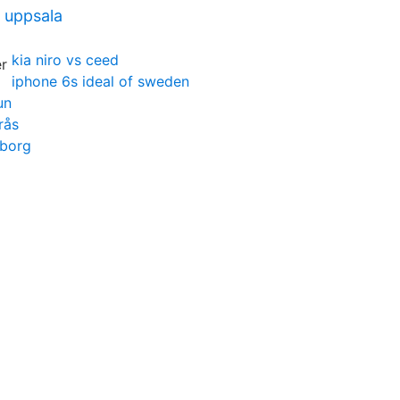
 uppsala
kia niro vs ceed
iphone 6s ideal of sweden
un
rås
eborg