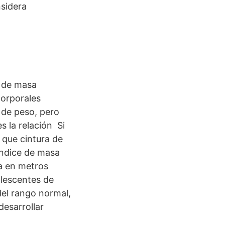
sidera
e de masa
corporales
 de peso, pero
s la relación Si
 que cintura de
índice de masa
la en metros
olescentes de
 del rango normal,
desarrollar